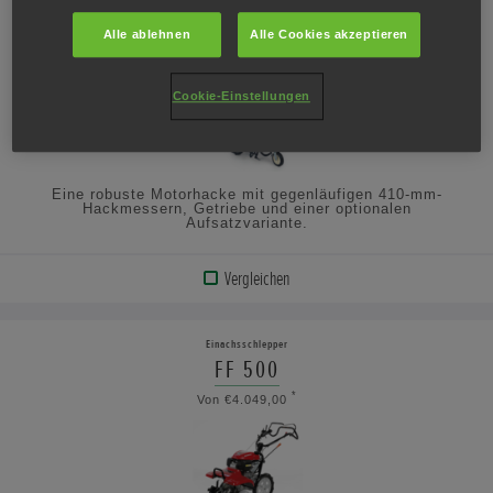
FF 300
Alle ablehnen
Alle Cookies akzeptieren
*
Von €3.079,00
Cookie-Einstellungen
Eine robuste Motorhacke mit gegenläufigen 410-mm-
Hackmessern, Getriebe und einer optionalen
Aufsatzvariante.
Vergleichen
PRODUKT
ANZEIGEN
Einachsschlepper
FF 500
TECHNISCHE
*
Von €4.049,00
DATEN
ANSEHEN