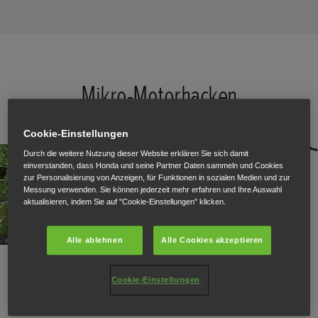
Mikro-Motorhacken
Cookie-Einstellungen
Durch die weitere Nutzung dieser Website erklären Sie sich damit
einverstanden, dass Honda und seine Partner Daten sammeln und Cookies
zur Personalisierung von Anzeigen, für Funktionen in sozialen Medien und zur
Messung verwenden. Sie können jederzeit mehr erfahren und Ihre Auswahl
aktualisieren, indem Sie auf "Cookie-Einstellungen" klicken.
Alle ablehnen
Alle Cookies akzeptieren
Es ist an der Zeit, auch auf kleinen Gartengrundstücken nicht
mehr zu kleckern.
Cookie-Einstellungen
ENTDECKEN SIE DIE MIKRO-MOTORHACKEN