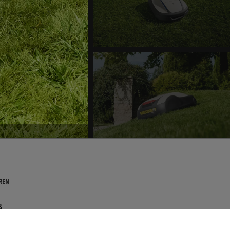
REN
s