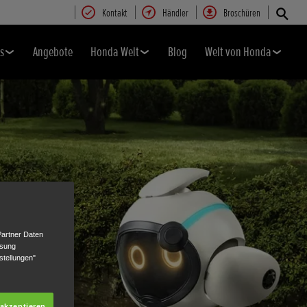
Kontakt
Händler
Broschüren
s
Angebote
Honda Welt
Blog
Welt von Honda
Partner Daten
ssung
stellungen"
 akzeptieren