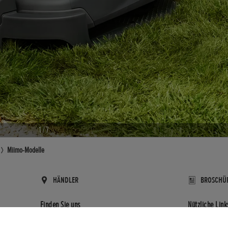
1
/
7
Miimo-Modelle
HÄNDLER
BROSCHÜ
Finden Sie uns
Nützliche Link
Kontakt