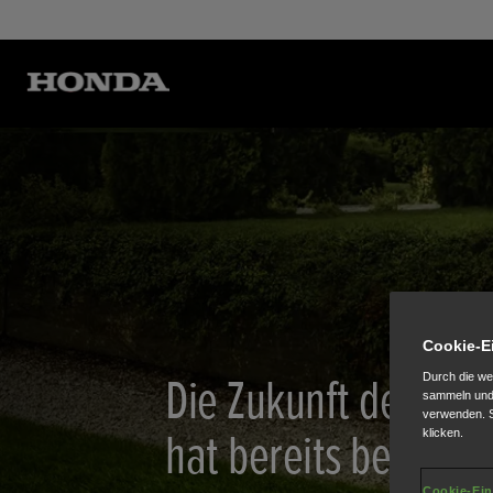
Cookie-E
Die Zukunft der Ras
Durch die we
sammeln und 
verwenden. S
hat bereits begonn
klicken.
Cookie-Ein