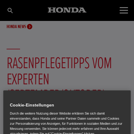
HONDA NEWS
RASENPFLEGETIPPS VOM
EXPERTEN
(SEPTEMBER/OKTOBER)
Cookie-Einstellungen
Herr Markus Schwarzenberger ist im Familienbetrieb
Durch die weitere Nutzung dieser Website erklären Sie sich damit
Schwarzenberger Samen & Gartenbedarf in Völs für
einverstanden, dass Honda und seine Partner Daten sammeln und Cookies
zur Personalisierung von Anzeigen, für Funktionen in sozialen Medien und zur
Rasenangelegenheiten verantwortlich. Dabei betreut er
Messung verwenden. Sie können jederzeit mehr erfahren und Ihre Auswahl
aktualisieren, indem Sie auf "Cookie-Einstellungen" klicken.