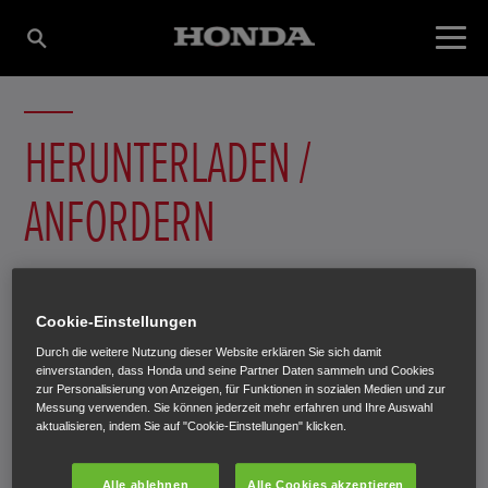
HERUNTERLADEN /
ANFORDERN
Informieren Sie sich in unseren e-Brochures über Ihr
Wunschmodell. Sie können die e-Brochures online
Cookie-Einstellungen
betrachten, downloaden oder ausdrucken. Falls Sie es
Durch die weitere Nutzung dieser Website erklären Sie sich damit
vorziehen, Informationen über Honda lieber gedruckt in
einverstanden, dass Honda und seine Partner Daten sammeln und Cookies
zur Personalisierung von Anzeigen, für Funktionen in sozialen Medien und zur
der Hand zu halten, können Sie hier die entsprechenden
Messung verwenden. Sie können jederzeit mehr erfahren und Ihre Auswahl
Prospekte anfordern. Das gewünschte
aktualisieren, indem Sie auf "Cookie-Einstellungen" klicken.
Informationsmaterial wird Ihnen umgehend per Post
Alle ablehnen
Alle Cookies akzeptieren