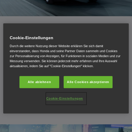
Aktuelle Angebote:
Cookie-Einstellungen
Durch die weitere Nutzung dieser Website erklären Sie sich damit
einverstanden, dass Honda und seine Partner Daten sammeln und Cookies
1)3)
zur Personalisierung von Anzeigen, für Funktionen in sozialen Medien und zur
FIX-Leasing
inklusive Wartungspaket
Messung verwenden. Sie können jederzeit mehr erfahren und Ihre Auswahl
aktualisieren, indem Sie auf "Cookie-Einstellungen" klicken.
2)
Alle ablehnen
Alle Cookies akzeptieren
VersicherungsBONUS € 500,-
Cookie-Einstellungen