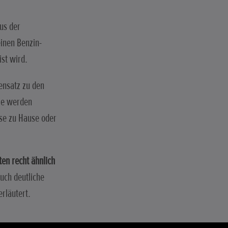
us der
inen Benzin-
ist wird.
ensatz zu den
Sie werden
ose zu Hause oder
ten recht ähnlich
uch deutliche
rläutert.