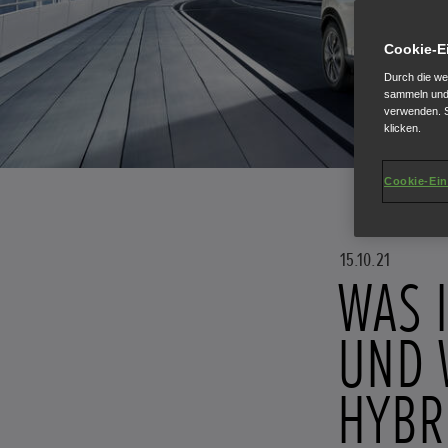
Cookie-E
Durch die we
sammeln und 
verwenden. S
klicken.
Cookie-Ein
15.10.21
WAS 
UND 
HYBR