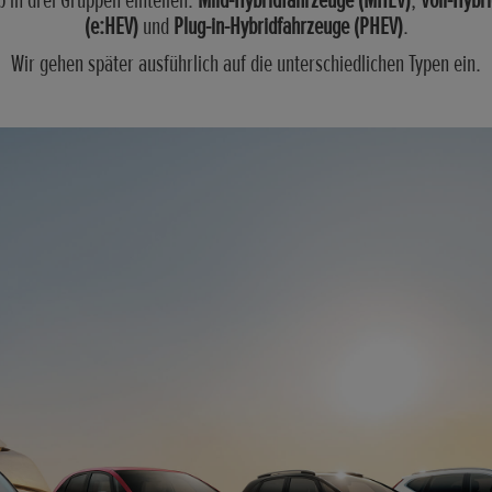
b in drei Gruppen einteilen:
Mild-Hybridfahrzeuge (MHEV)
,
Voll-Hybr
(e:HEV)
und
Plug-in-Hybridfahrzeuge (PHEV)
.
Wir gehen später ausführlich auf die unterschiedlichen Typen ein.