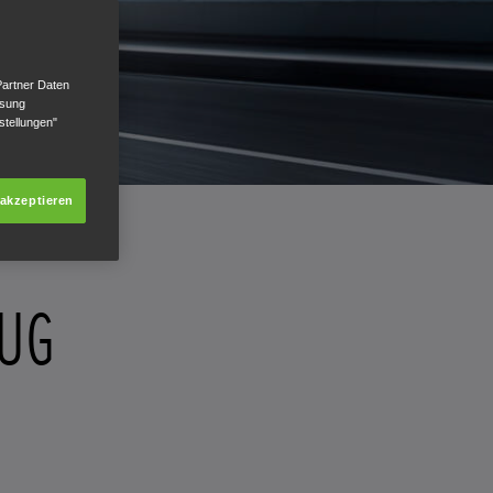
Partner Daten
ssung
stellungen"
 akzeptieren
EUG