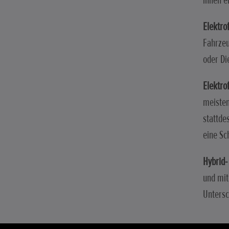
ihnen e
Elektro
Fahrzeu
oder Di
Elektro
meisten
stattde
eine Sc
Hybrid-
und mit
Untersc