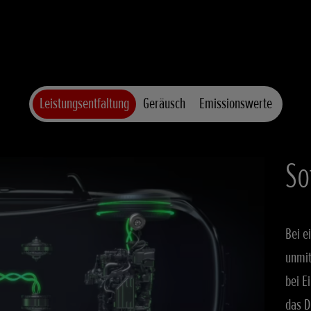
Leistungsentfaltung
Geräusch
Emissionswerte
So
Bei e
unmit
bei E
das D