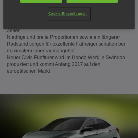
Weltpremiere für den Prototype des Civic Fünftürers auf
dem 86. Genfer Automobilsalon
Cookie-Einstellungen
Selbstbewusster Auftritt und markantes neues Design
machen die 10. Generation zum sportlichsten Civic aller
Zeiten
Niedrige und breite Proportionen sowie ein längerer
Radstand sorgen für exzellente Fahreigenschaften bei
maximalem Innenraumangebot
Neuer Civic Fünftürer wird im Honda Werk in Swindon
produziert und kommt Anfang 2017 auf den
europäischen Markt