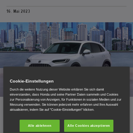
16. Mai 2023
Cookie-Einstellungen
Durch die weitere Nutzung dieser Website erklären Sie sich damit
einverstanden, dass Honda und seine Partner Daten sammeln und Cookies
zur Personalisierung von Anzeigen, für Funktionen in sozialen Medien und zur
Messung verwenden. Sie können jederzeit mehr erfahren und Ihre Auswahl
aktualisieren, indem Sie auf "Cookie-Einstellungen" klicken.
Der neue SUV schließt die Lücke zwischen HR-V und
CR-V und überzeugt mit sportlichem Aussehen,
Alle ablehnen
Alle Cookies akzeptieren
dynamischen Fahreigenschaften, hoher Praktikabilität