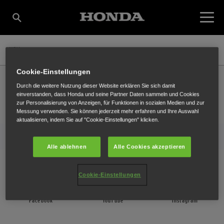
HRX
Cookie-Einstellungen
Honda
Rasen und Garten
Produkte
Akku
Lawnmowers
HRX
Durch die weitere Nutzung dieser Website erklären Sie sich damit
einverstanden, dass Honda und seine Partner Daten sammeln und Cookies
zur Personalisierung von Anzeigen, für Funktionen in sozialen Medien und zur
Kontakt
Händler
Broschüren
Messung verwenden. Sie können jederzeit mehr erfahren und Ihre Auswahl
aktualisieren, indem Sie auf "Cookie-Einstellungen" klicken.
Mehr von Honda
Alle ablehnen
Alle Cookies akzeptieren
Finden Sie uns
Cookie-Einstellungen
Facebook
YouTube
Instagram