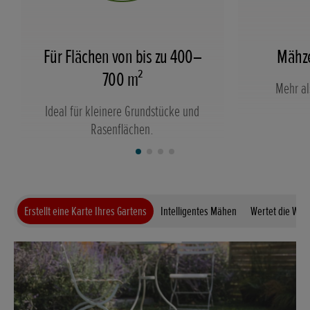
Für Flächen von bis zu 400–
Mähze
700 m²
Mehr al
Ideal für kleinere Grundstücke und
Rasenflächen.
Erstellt eine Karte Ihres Gartens
Intelligentes Mähen
Wertet die Wet