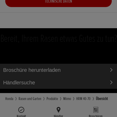
TECHNISCHE DATEN
Bereit, Ihrem Rasen etwas Gutes zu tun?
Broschüre herunterladen
Händlersuche
Honda
Rasen und Garten
Produkte
Miimo
HRM 40-70
Übersicht
Kontakt
Händler
Broschüren