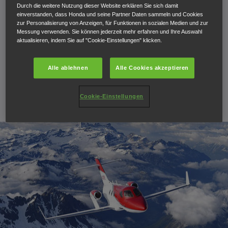
Durch die weitere Nutzung dieser Website erklären Sie sich damit
Der HondaJet hat die Musterzulassung der US-
einverstanden, dass Honda und seine Partner Daten sammeln und Cookies
zur Personalisierung von Anzeigen, für Funktionen in sozialen Medien und zur
Luftfahrtbehörde FAA (Federal Aviation Administration)
Messung verwenden. Sie können jederzeit mehr erfahren und Ihre Auswahl
aktualisieren, indem Sie auf "Cookie-Einstellungen" klicken.
erhalten. Dies gaben die Honda Aircraft Company und
die FAA am Hauptsitz von Honda Aircraft in Greensboro,
Alle ablehnen
Alle Cookies akzeptieren
North Carolina (USA) bekannt.
Cookie-Einstellungen
21. Dezember 2015