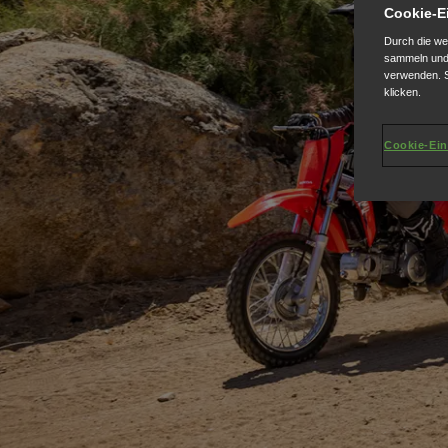
Cookie-E
Durch die we
sammeln und 
verwenden. S
klicken.
Cookie-Ein