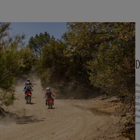
D
Au
ma
CR
Mo
Fa
Re
so