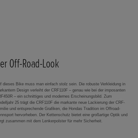
er Off-Road-Look
f dieses Bike muss man einfach stolz sein. Die robuste Verkleidung in
rkantem Design verleiht der CRF110F – genau wie bei der imposanten
F450R – ein schnittiges und modernes Erscheinungsbild. Zum
delljahr 25 trägt die CRF110F die markante neue Lackierung der CRF-
milie und entsprechende Grafiken, die Hondas Tradition im Offroad-
nnsport hervorheben. Der Kettenschutz bietet eine großartige Optik und
rgt zusammen mit dem Lenkerpolster für mehr Sicherheit.