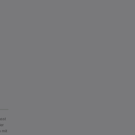
asst
der
n mit