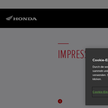
IMPRESSUM
Cookie-E
Durch die we
sammeln und 
verwenden. S
klicken.
Cookie-Ein