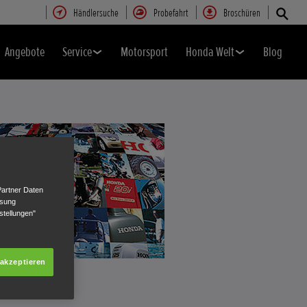
Händlersuche
Probefahrt
Broschüren
Angebote
Service
Motorsport
Honda Welt
Blog
Partner Daten
ssung
stellungen"
 akzeptieren