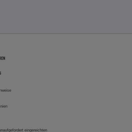
REN
s
inweise
inien
 unaufgefordert eingereichten