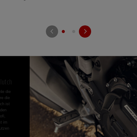
lutch
le die
re die
ch ist
 den
ofi,
st im
utzen