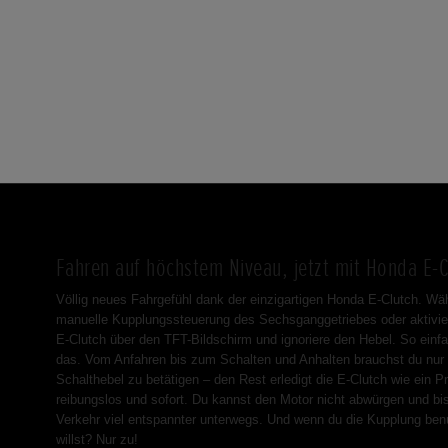
Fahren auf höchstem Niveau, jetzt mit Honda E-C
Völlig neues Fahrgefühl dank der einzigartigen Honda E-Clutch. Wäh
manuelle Kupplungssteuerung des Sechsganggetriebes oder aktivie
E-Clutch über den TFT-Bildschirm und ignoriere den Hebel. So einfa
das. Vom Anfahren bis zum Schalten und Anhalten brauchst du nur
Schalthebel zu betätigen – den Rest erledigt die E-Clutch wie ein Pr
reibungslos und sofort. Du kannst den Motor nicht abwürgen und bi
Verkehr viel entspannter unterwegs. Und wenn du die Kupplung ben
willst? Nur zu!