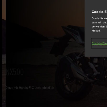
Cookie-E
Durch die we
sammeln und 
verwenden. S
klicken.
Cookie-Ein
NX500
Jetzt mit Honda E-Clutch erhältlich