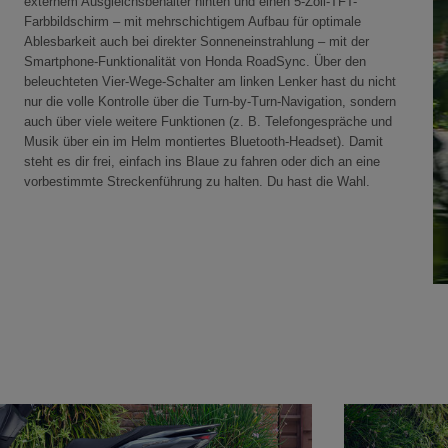
externem Ausgleichsbehälter hinten und einen 5-Zoll-TFT-
Farbbildschirm – mit mehrschichtigem Aufbau für optimale
Ablesbarkeit auch bei direkter Sonneneinstrahlung – mit der
Smartphone-Funktionalität von Honda RoadSync. Über den
beleuchteten Vier-Wege-Schalter am linken Lenker hast du nicht
nur die volle Kontrolle über die Turn-by-Turn-Navigation, sondern
auch über viele weitere Funktionen (z. B. Telefongespräche und
Musik über ein im Helm montiertes Bluetooth-Headset). Damit
steht es dir frei, einfach ins Blaue zu fahren oder dich an eine
vorbestimmte Streckenführung zu halten. Du hast die Wahl.