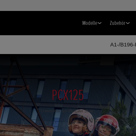
Modelle
Zubehör
A1-/B196-
PCX125
Unmittelbar am Puls der Stadt