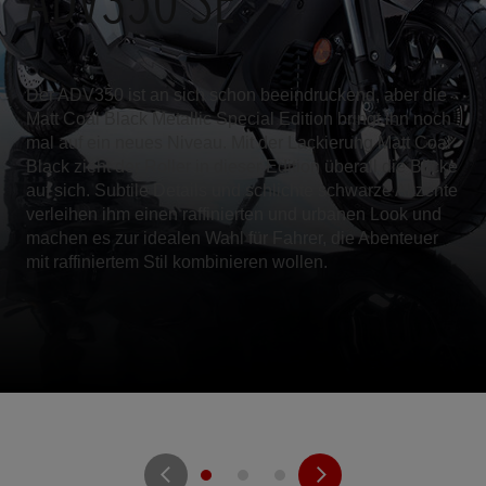
ADV350 SE
Der ADV350 ist an sich schon beeindruckend, aber die
Matt Coal Black Metallic Special Edition bringt ihn noch
mal auf ein neues Niveau. Mit der Lackierung Matt Coal
Black zieht der Roller in dieser Edition überall die Blicke
auf sich. Subtile Details und schlichte schwarze Akzente
verleihen ihm einen raffinierten und urbanen Look und
machen es zur idealen Wahl für Fahrer, die Abenteuer
mit raffiniertem Stil kombinieren wollen.