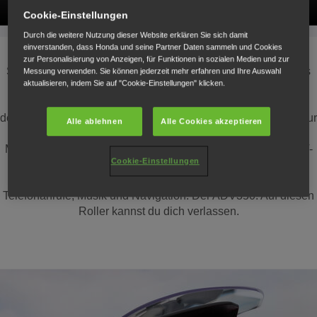
Cookie-Einstellungen
Durch die weitere Nutzung dieser Website erklären Sie sich damit
einverstanden, dass Honda und seine Partner Daten sammeln und Cookies
Zuversicht. Fühle es, wenn du den ADV350 Scooter fährst.
zur Personalisierung von Anzeigen, für Funktionen in sozialen Medien und zur
Sportliche Motorleistung trifft auf ein robustes, leichtgängiges
Messung verwenden. Sie können jederzeit mehr erfahren und Ihre Auswahl
aktualisieren, indem Sie auf "Cookie-Einstellungen" klicken.
Fahrwerk und eine neue Hinterradaufhängung für mehr
Komfort, um das Gelände mit Leichtigkeit zu bewältigen. Mit
der automatischen Blinkerabschaltung ist der ADV350 nicht nur
Alle ablehnen
Alle Cookies akzeptieren
sicher, sondern auch funktional. Es geht aber nicht nur um
Muskeln. Mit dem außerordentlich übersichtlichen 5-Zoll TFT-
Cookie-Einstellungen
Cockpit hast du während der Fahrt stets alles im Blick und
dank Honda RoadSync-Integration jederzeit Zugriff auf
Telefonanrufe, Musik und Navigation. Der ADV350. Auf diesen
Roller kannst du dich verlassen.