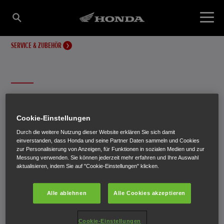
SERVICE & ZUBEHÖR
REIFENFREIGABEN
Cookie-Einstellungen
Hier findest du alle Informationen über Reifenfreigaben
Durch die weitere Nutzung dieser Website erklären Sie sich damit
einverstanden, dass Honda und seine Partner Daten sammeln und Cookies
und Reifenhersteller.
zur Personalisierung von Anzeigen, für Funktionen in sozialen Medien und zur
Messung verwenden. Sie können jederzeit mehr erfahren und Ihre Auswahl
aktualisieren, indem Sie auf "Cookie-Einstellungen" klicken.
Alle ablehnen
Alle Cookies akzeptieren
Cookie-Einstellungen