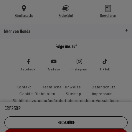
Händlersuche
Probefahrt
Broschüren
Mehr von Honda
Folge uns auf
Facebook
YouTube
Instagram
TikTok
Kontakt
Rechtliche Hinweise
Datenschutz
Cookie-Richtlinien
Sitemap
Impressum
Richtlinie zu unaufgefordert eingereichten Vorschlägen
CRF250R
Honda RoadSync Connected Services and Products
Cookie Einstellungen
BROSCHÜRE