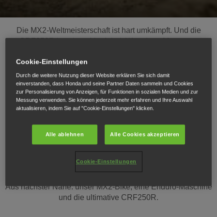
Die MX2-Weltmeisterschaft ist hart umkämpft. Und die
CRF250R ist mittendrin dabei. Wer einen Motocross
Grand Prix gewinnen will, muss mit hoher
Cookie-Einstellungen
Geschwindigkeit Kurven stabil und kontrolliert meistern.
Der Motor ist im mittleren Drehzahlbereich besonders
Durch die weitere Nutzung dieser Website erklären Sie sich damit
leistungsstark und profitiert von der Honda
einverstanden, dass Honda und seine Partner Daten sammeln und Cookies
zur Personalisierung von Anzeigen, für Funktionen in sozialen Medien und zur
Traktionskontrolle (HSTC). Neue Verkleidungen sorgen
Messung verwenden. Sie können jederzeit mehr erfahren und Ihre Auswahl
für pure Racing-Aggression. Wenn du bereit bist für den
aktualisieren, indem Sie auf "Cookie-Einstellungen" klicken.
nächsten Karriereschritt, ist die CRF250R der
Grundstein für den Erfolg.
Alle ablehnen
Alle Cookies akzeptieren
Cookie-Einstellungen
Wähle deine Waffe.
Aus nächster Nähe: unser MX2-Bike, eine Enduro-Maschine
und die ultimative CRF250R.