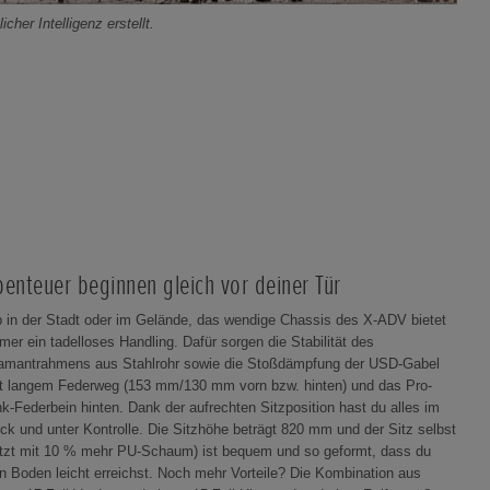
cher Intelligenz erstellt.
benteuer beginnen gleich vor deiner Tür
 in der Stadt oder im Gelände, das wendige Chassis des X-ADV bietet
mer ein tadelloses Handling. Dafür sorgen die Stabilität des
amantrahmens aus Stahlrohr sowie die Stoßdämpfung der USD-Gabel
t langem Federweg (153 mm/130 mm vorn bzw. hinten) und das Pro-
nk-Federbein hinten. Dank der aufrechten Sitzposition hast du alles im
ick und unter Kontrolle. Die Sitzhöhe beträgt 820 mm und der Sitz selbst
etzt mit 10 % mehr PU-Schaum) ist bequem und so geformt, dass du
n Boden leicht erreichst. Noch mehr Vorteile? Die Kombination aus