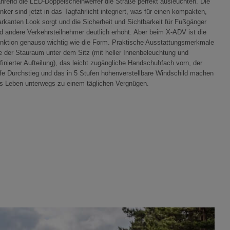
hrend die LED-Doppelscheinwerfer die Straße perfekt ausleuchten. Die
inker sind jetzt in das Tagfahrlicht integriert, was für einen kompakten,
rkanten Look sorgt und die Sicherheit und Sichtbarkeit für Fußgänger
d andere Verkehrsteilnehmer deutlich erhöht. Aber beim X-ADV ist die
nktion genauso wichtig wie die Form. Praktische Ausstattungsmerkmale
e der Stauraum unter dem Sitz (mit heller Innenbeleuchtung und
ffinierter Aufteilung), das leicht zugängliche Handschuhfach vorn, der
efe Durchstieg und das in 5 Stufen höhenverstellbare Windschild machen
s Leben unterwegs zu einem täglichen Vergnügen.