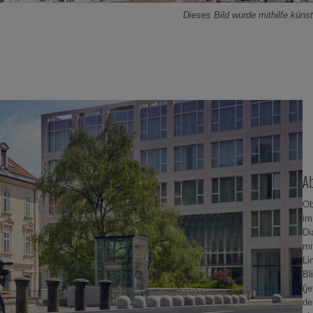
Dieses Bild wurde mithilfe künstli
A
Ob
im
Di
mi
Li
Bl
(j
de