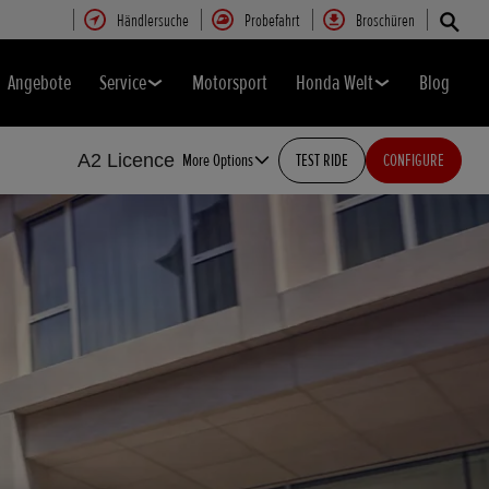
Händlersuche
Probefahrt
Broschüren
Angebote
Service
Motorsport
Honda Welt
Blog
A2 Licence
More Options
TEST RIDE
CONFIGURE