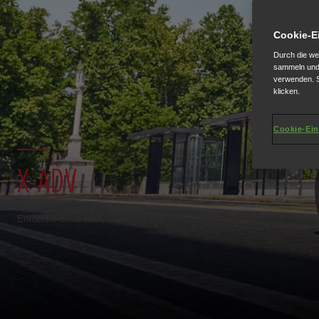
Cookie-E
Durch die we
sammeln und 
verwenden. S
klicken.
Cookie-Ein
X-ADV
Entdecke deine wilde Seite