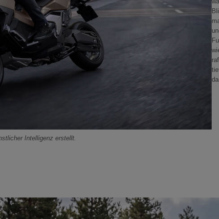
wä
Bl
ma
un
Fu
wi
ra
ti
da
tlicher Intelligenz erstellt.