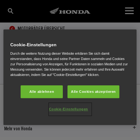
MOTORRÄDER ÜBERSICHT
ALLES ERLEDIGT!
Cookie-Einstellungen
Durch die weitere Nutzung dieser Website erklären Sie sich damit
Wir informieren dich gerne, sobald es Neuigkeiten gibt.
einverstanden, dass Honda und seine Partner Daten sammeln und Cookies
zur Personalisierung von Anzeigen, für Funktionen in sozialen Medien und zur
Messung verwenden. Sie können jederzeit mehr erfahren und Ihre Auswahl
aktualisieren, indem Sie auf "Cookie-Einstellungen" klicken.
Honda
Motorräder
Modelle
Register interest
Bestätigung
Alle ablehnen
Alle Cookies akzeptieren
Cookie-Einstellungen
Händlersuche
Probefahrt
Broschüren
Mehr von Honda