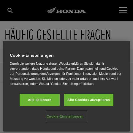
HÄUFIG GESTELLTE FRAGEN
Motorräder-Blog – Europa
Cookie-Einstellungen
Durch die weitere Nutzung dieser Website erklären Sie sich damit
einverstanden, dass Honda und seine Partner Daten sammeln und Cookies
Motorräder-Blog – Europa – FAQ
zur Personalisierung von Anzeigen, für Funktionen in sozialen Medien und zur
Messung verwenden. Sie können jederzeit mehr erfahren und Ihre Auswahl
aktualisieren, indem Sie auf "Cookie-Einstellungen" klicken.
Wie plane ich eine Motorradtour in Europa?
Alle ablehnen
Alle Cookies akzeptieren
Wie sicher ist Europa für Motorradfahrer?
Cookie-Einstellungen
Wie packe ich für eine Motorradtour?