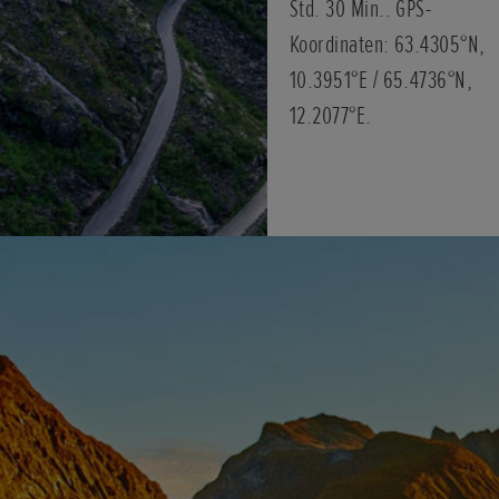
Std. 30 Min.. GPS-
Koordinaten: 63.4305°N,
10.3951°E / 65.4736°N,
12.2077°E.