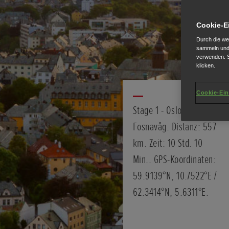
Cookie-E
Durch die we
sammeln und 
verwenden. S
klicken.
Cookie-Ein
Stage 1 - Oslo nach
Fosnavåg. Distanz: 557
km. Zeit: 10 Std. 10
Min.. GPS-Koordinaten:
59.9139°N, 10.7522°E /
62.3414°N, 5.6311°E.