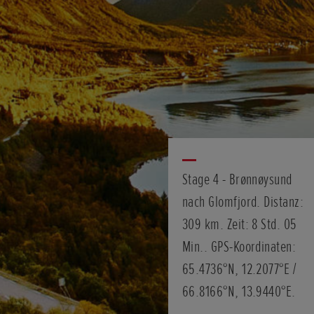
Stage 4 - Brønnøysund
nach Glomfjord. Distanz:
309 km. Zeit: 8 Std. 05
Min.. GPS-Koordinaten:
65.4736°N, 12.2077°E /
66.8166°N, 13.9440°E.