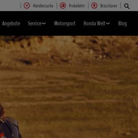
Händlersuche
Probefahrt
Broschüren
Angebote
Service
Motorsport
Honda Welt
Blog