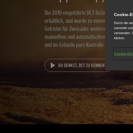
Die 2010 eingeführte DCT-Technologie ist aus
Cookie-E
erhältlich, und wurde zu einem der weltweit f
Durch die we
Getriebe für Zweiräder weiterentwickelt. D
sammeln und 
verwenden. S
manuellem und automatischem Modus erleben
klicken.
und im Gelände pure Kontrolle.
Cookie-Ein
DU DENKST, DCT ZU KENNEN?