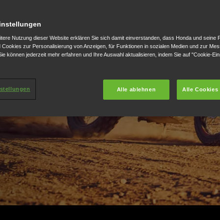
schließlich bei Honda
instellungen
ortschrittlichsten
itere Nutzung dieser Website erklären Sie sich damit einverstanden, dass Honda und seine 
ank der Auswahl zwischen
Cookies zur Personalisierung von Anzeigen, für Funktionen in sozialen Medien und zur Me
ie können jederzeit mehr erfahren und Ihre Auswahl aktualisieren, indem Sie auf "Cookie-Ein
 Fahrer auf der Straße
stellungen
Alle ablehnen
Alle Cookies