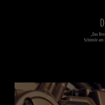
D
„Das Best
Schönste am M