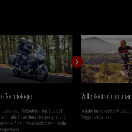
le Technologie
Volle Kontrolle im ma
 Touren oder Geländefahrten: Das DCT-
Schalte im manuellen Modus pr
 ist für alle Einsatzbereiche geeignet und
Trigger am Lenker.
eziell auf die unterschiedlichsten Honda
 abgestimmt.