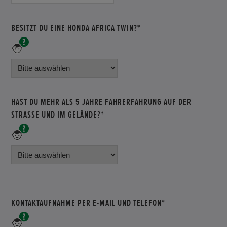
BESITZT DU EINE HONDA AFRICA TWIN?*
Bitte
wähle
eine
Antwort
aus.
HAST DU MEHR ALS 5 JAHRE FAHRERFAHRUNG AUF DER
STRASSE UND IM GELÄNDE?*
Bitte
wähle
eine
Antwort
aus.
KONTAKTAUFNAHME PER E-MAIL UND TELEFON*
Bitte
gib