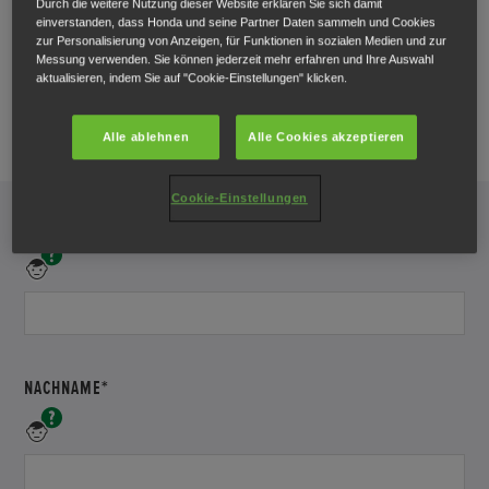
HONDA ADVENTURE ROADS 2022 IST
Durch die weitere Nutzung dieser Website erklären Sie sich damit
einverstanden, dass Honda und seine Partner Daten sammeln und Cookies
LEIDER AUSGEBUCHT
zur Personalisierung von Anzeigen, für Funktionen in sozialen Medien und zur
Messung verwenden. Sie können jederzeit mehr erfahren und Ihre Auswahl
aktualisieren, indem Sie auf "Cookie-Einstellungen" klicken.
Vielen Dank für dein Interesse an Honda Adventure Roads
2022. Das Event ist leider ausgebucht. Mit diesem Formular
kannst du dich für zukünftige Events registrieren.
Alle ablehnen
Alle Cookies akzeptieren
Cookie-Einstellungen
VORNAME*
*
Bitte
gib
deinen
Vornamen
an.
NACHNAME*
Bitte
gib
deinen
Nachnamen