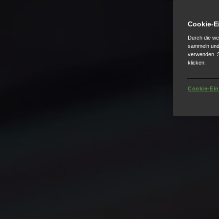
Cookie-E
Durch die we
sammeln und 
verwenden. S
klicken.
Cookie-Ein