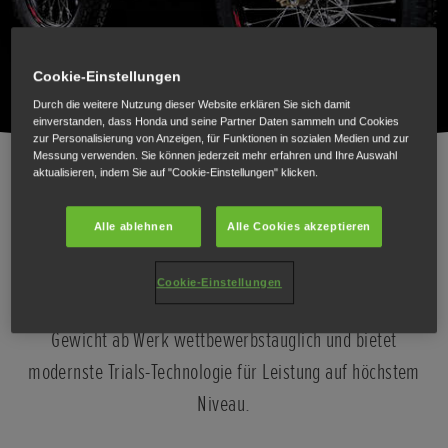
Cookie-Einstellungen
Durch die weitere Nutzung dieser Website erklären Sie sich damit
einverstanden, dass Honda und seine Partner Daten sammeln und Cookies
zur Personalisierung von Anzeigen, für Funktionen in sozialen Medien und zur
Messung verwenden. Sie können jederzeit mehr erfahren und Ihre Auswahl
aktualisieren, indem Sie auf "Cookie-Einstellungen" klicken.
Die Montesa Cota 300RR ist ein komplett auf
Alle ablehnen
Alle Cookies akzeptieren
Wettbewerb getrimmtes Bike für die anspruchsvollsten
Fahrer und bekannt für seine Exklusivität. Die Maschine
Cookie-Einstellungen
ist mit ihrer höheren Leistung und dem geringeren
Gewicht ab Werk wettbewerbstauglich und bietet
modernste Trials-Technologie für Leistung auf höchstem
Niveau.