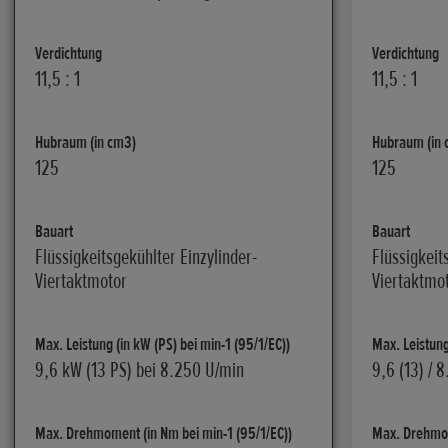
Verdichtung
Verdichtung
11,5 : 1
11,5 : 1
Hubraum (in cm3)
Hubraum (in 
125
125
Bauart
Bauart
Flüssigkeitsgekühlter Einzylinder-
Flüssigkeit
Viertaktmotor
Viertaktmot
Max. Leistung (in kW (PS) bei min-1 (95/1/EC))
Max. Leistung
9,6 kW (13 PS) bei 8.250 U/min
9,6 (13) / 
Max. Drehmoment (in Nm bei min-1 (95/1/EC))
Max. Drehmom