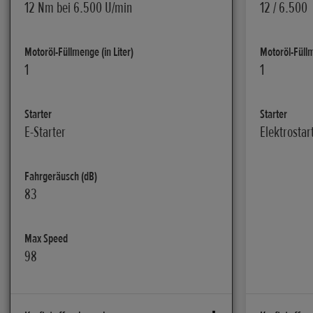
12 Nm bei 6.500 U/min
12 / 6.500
Motoröl-Füllmenge (in Liter)
Motoröl-Füllm
1
1
Starter
Starter
E-Starter
Elektrostar
Fahrgeräusch (dB)
83
Max Speed
98