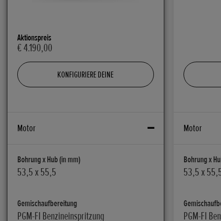
Aktionspreis
€ 4.190,00
KONFIGURIERE DEINE
Motor
Motor
Bohrung x Hub (in mm)
Bohrung x Hu
53,5 x 55,5
53,5 x 55,
Gemischaufbereitung
Gemischaufb
PGM-FI Benzineinspritzung
PGM-FI Ben