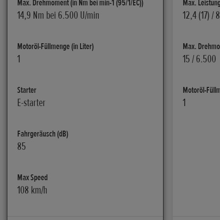
Max. Drehmoment (in Nm bei min-1 (95/1/EC))
Max. Leistung
14,9 Nm bei 6.500 U/min
12,4 (17) /
Motoröl-Füllmenge (in Liter)
Max. Drehmom
1
15 / 6.500
Starter
Motoröl-Füllm
E-starter
1
Fahrgeräusch (dB)
85
Max Speed
108 km/h