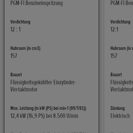
PGM-FI Benzineinspritzung
PGM-FI Ben
Verdichtung
Verdichtung
12 : 1
12:1
Hubraum (in cm3)
Hubraum (in 
157
157
Bauart
Bauart
Flüssigkeitsgekühlter Einzylinder-
Flüssigkeit
Viertaktmotor
Viertaktmot
Max. Leistung (in kW (PS) bei min-1 (95/1/EC))
Zündung
12,4 kW (16,9 PS) bei 8.500 U/min
Elektrisch