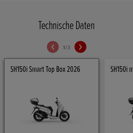
Technische Daten
1
/
3
SH150i Smart Top Box 2026
SH150i m