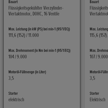
Bauart
Bauart
Flüssigkeitsgekühlter Vierzylinder-
Flüssigkeit
Viertaktmotor, DOHC, 16 Ventile
Viertaktmot
Max. Leistung (in kW (PS) bei min-1 (95/1/EC))
Max. Leistung
111,6 (152) / 11.000
115,6 (157)
Max. Drehmoment (in Nm bei min-1 (95/1/EC))
Max. Drehmom
104 / 9.000
107 / 9.000
Motoröl-Füllmenge (in Liter)
Motoröl-Füllm
3,5
3,5
Starter
Starter
elektrisch
Elektrisch