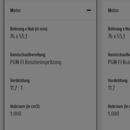
Motor
Motor
Bohrung x Hub (in mm)
Bohrung x Hu
76 x 55,1
76 x 55,1
Gemischaufbereitung
Gemischaufb
PGM-FI Benzineinspritzung
PGM-FI Kraf
Verdichtung
Verdichtung
11,7 : 1
11,7
Hubraum (in cm3)
Hubraum (in 
1.000
1.000