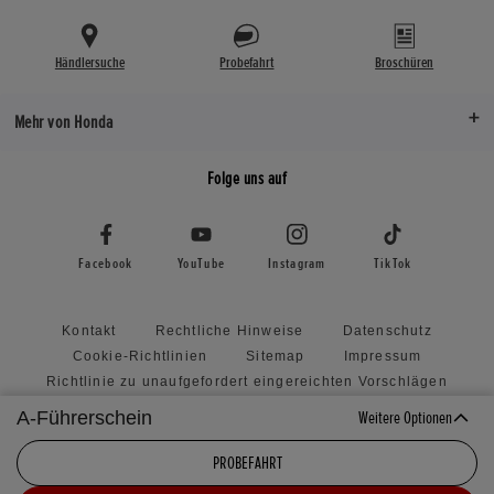
Nein
Nein
809
809
Felge vorne
Felge vorne
Tempomat
Tempomat
Händlersuche
Probefahrt
Broschüren
Nachlauf (in mm)
Nachlauf (in
3,5 x 17
3,5 x 17
Nein
Nein
98
98
Felge hinten
Felge hinten
Mehr von Honda
Radstand (in mm)
Radstand (in
5,5 x 17
5,5 x 17
1.455
1.455
Folge uns auf
Facebook
YouTube
Instagram
TikTok
Kontakt
Rechtliche Hinweise
Datenschutz
Cookie-Richtlinien
Sitemap
Impressum
Richtlinie zu unaufgefordert eingereichten Vorschlägen
Honda RoadSync Connected Services and Products
A-Führerschein
Weitere Optionen
Cookie Einstellungen
PROBEFAHRT