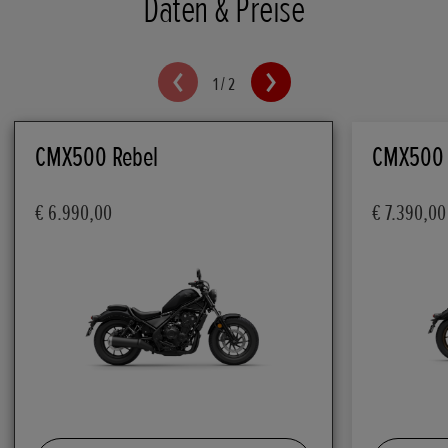
Daten & Preise
1
/
2
CMX500 Rebel
CMX500 R
€ 6.990,00
€ 7.390,00