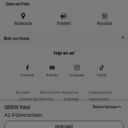
Felge vorne
Felge vorne
Daten und Preise
Sitzplätze
Sitzplätze
16 x 3,00
16 x 3,00
2
2
Felge hinten
Felge hinten
Händlersuche
Probefahrt
Broschüren
16 x 3,50
16 x 3,50
Mehr von Honda
Federweg vor
121
Folge uns auf
Federweg hin
95
Facebook
YouTube
Instagram
TikTok
Kontakt
Rechtliche Hinweise
Datenschutz
Cookie-Richtlinien
Sitemap
Impressum
Richtlinie zu unaufgefordert eingereichten Vorschlägen
CMX500 Rebel
Weitere Optionen
Honda RoadSync Connected Services and Products
A2-Führerschein
Cookie Einstellungen
PROBEFAHRT