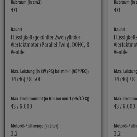
Hubraum (in cm3)
Hubraum (in 
471
471
Bauart
Bauart
Flüssigkeitsgekühlter Zweizylinder-
Flüssigkeit
Viertaktmotor (Parallel-Twin), DOHC, 8
Viertaktmot
Ventile
Ventile
Max. Leistung (in kW (PS) bei min-1 (95/1/EC))
Max. Leistung
34 (46) / 8.500
34 (46) / 8
Max. Drehmoment (in Nm bei min-1 (95/1/EC))
Max. Drehmom
43 / 6.000
43 / 6.000
Motoröl-Füllmenge (in Liter)
Motoröl-Füllm
3,2
3,2