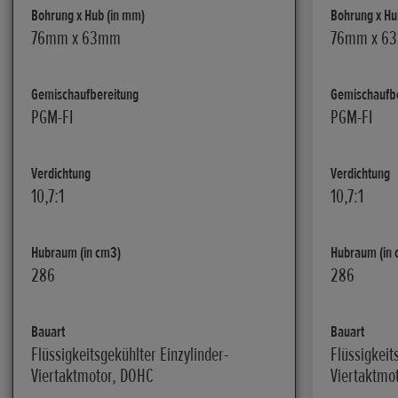
Bohrung x Hub (in mm)
Bohrung x Hu
76mm x 63mm
76mm x 6
Gemischaufbereitung
Gemischaufb
PGM-FI
PGM-FI
Verdichtung
Verdichtung
10,7:1
10,7:1
Hubraum (in cm3)
Hubraum (in 
286
286
Bauart
Bauart
Flüssigkeitsgekühlter Einzylinder-
Flüssigkeit
Viertaktmotor, DOHC
Viertaktmo