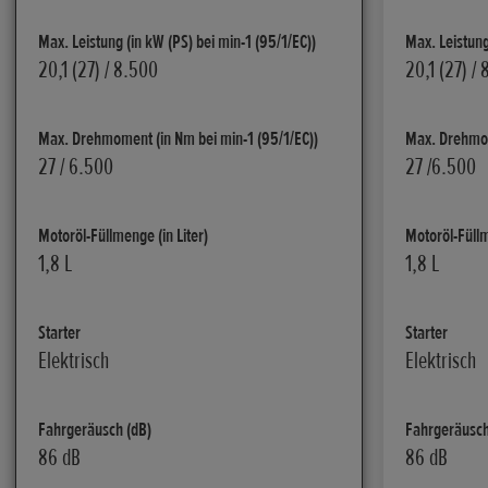
Max. Leistung (in kW (PS) bei min-1 (95/1/EC))
Max. Leistung
20,1 (27) / 8.500
20,1 (27) /
Max. Drehmoment (in Nm bei min-1 (95/1/EC))
Max. Drehmom
27 / 6.500
27 /6.500
Motoröl-Füllmenge (in Liter)
Motoröl-Füllm
1,8 L
1,8 L
Starter
Starter
Elektrisch
Elektrisch
Fahrgeräusch (dB)
Fahrgeräusch
86 dB
86 dB