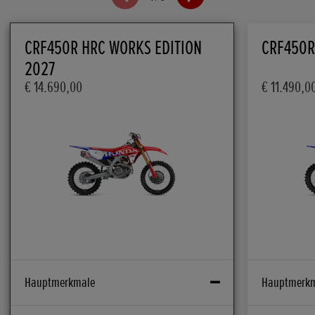
CRF450R HRC WORKS EDITION
CRF450R
2027
€ 14.690,00
€ 11.490,0
Hauptmerkmale
Hauptmerk