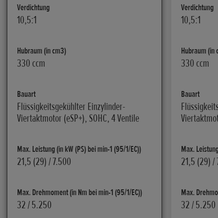
Verdichtung
Verdichtung
10,5:1
10,5:1
Hubraum (in cm3)
Hubraum (in 
330 ccm
330 ccm
Bauart
Bauart
Flüssigkeitsgekühlter Einzylinder-
Flüssigkeit
Viertaktmotor (eSP+), SOHC, 4 Ventile
Viertaktmot
Max. Leistung (in kW (PS) bei min-1 (95/1/EC))
Max. Leistung
21,5 (29) / 7.500
21,5 (29) /
Max. Drehmoment (in Nm bei min-1 (95/1/EC))
Max. Drehmom
32 / 5.250
32 / 5.250