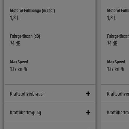
Motoröl-Füllmenge (in Liter)
Motoröl-Füllm
1,8 L
1,8 L
Fahrgeräusch (dB)
Fahrgeräusch
74 dB
74 dB
Max Speed
Max Speed
137 km/h
137 km/h
Kraftstoffverbrauch
Kraftstoffve
CO2 Emission kombiniert (g/km)
CO2 Emission
Kraftübertragung
Kraftübertr
79 g/km
79 g/km