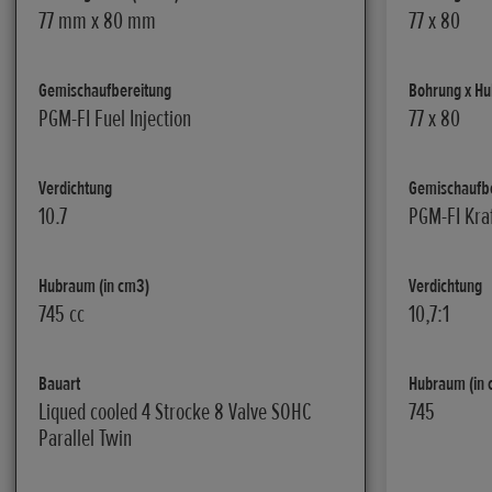
77 mm x 80 mm
77 x 80
Gemischaufbereitung
Bohrung x Hu
PGM-FI Fuel Injection
77 x 80
Verdichtung
Gemischaufb
10.7
PGM-FI Kraf
Hubraum (in cm3)
Verdichtung
745 cc
10,7:1
Bauart
Hubraum (in 
Liqued cooled 4 Strocke 8 Valve SOHC
745
Parallel Twin