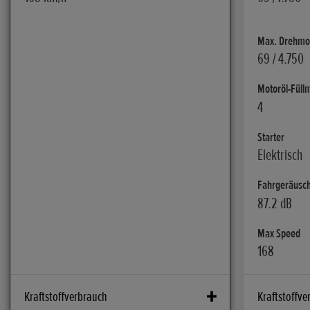
Max. Drehmom
69 / 4.750
Motoröl-Füllm
4
Starter
Elektrisch
Fahrgeräusch
87.2 dB
Max Speed
168
Kraftstoffverbrauch
Kraftstoffve