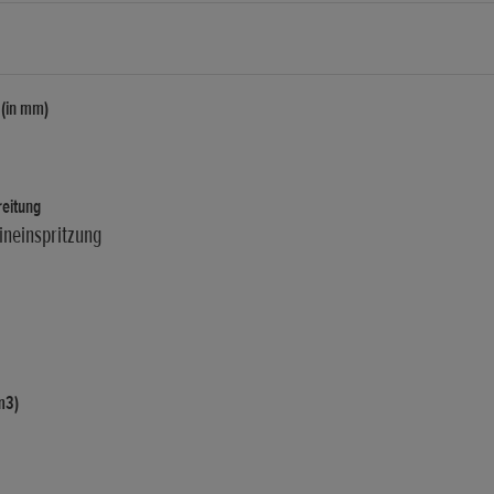
 (in mm)
eitung
neinspritzung
m3)