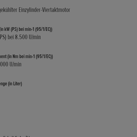
gekühlter Einzylinder-Viertaktmotor
in kW (PS) bei min-1 (95/1/EC))
 PS) bei 8.500 U/min
t (in Nm bei min-1 (95/1/EC))
.000 U/min
ge (in Liter)