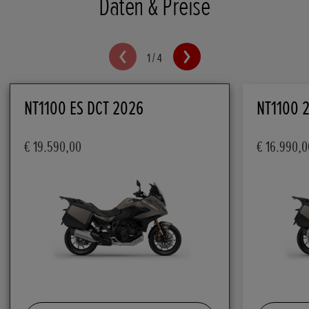
Daten & Preise
1
/
4
NT1100 ES DCT 2026
NT1100 
€ 19.590,00
€ 16.990,0