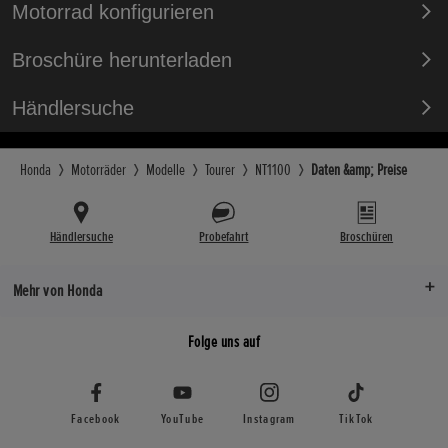
Apple Car P
ProLink® A
LED
Motorrad konfigurieren
Monostoßd
USB-Anschlus
Gewicht vollg
Broschüre herunterladen
USB-A
TYRESFRONT
238 kg + 12
120/70-R17
Händlersuche
Selbst rückst
Sitzhöhe (in
Ja
Bereifung hin
820 mm
180/55-R17
Honda
Motorräder
Modelle
Tourer
NT1100
Daten &amp; Preise
Tempomat
Nachlauf (in
Ja
Felge vorne
108 mm
Händlersuche
Probefahrt
Broschüren
Mehrspeich
Radstand (in
Felge hinten
1.535 mm
Mehr von Honda
Mehrspeich
Folge uns auf
Facebook
YouTube
Instagram
TikTok