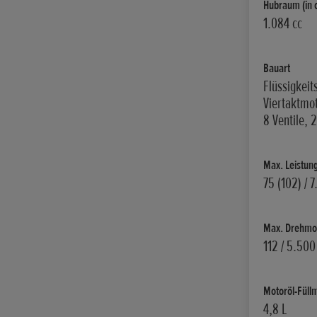
Hubraum (in 
1.084 cc
Bauart
Flüssigkeit
Viertaktmot
8 Ventile, 
Max. Leistung
75 (102) / 
Max. Drehmom
112 / 5.500
Motoröl-Füllm
4,8 L