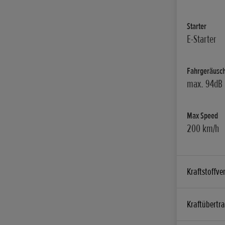
Starter
E-Starter
Fahrgeräusch
max. 94dB
Max Speed
200 km/h
Kraftstoffve
CO2 Emission
Kraftübertr
116 g/km