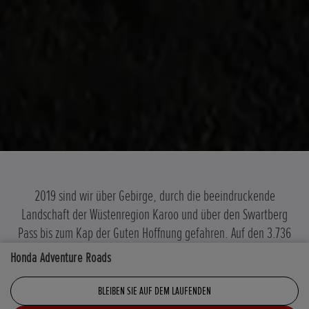
2019 sind wir über Gebirge, durch die beeindruckende
Landschaft der Wüstenregion Karoo und über den Swartberg
Pass bis zum Kap der Guten Hoffnung gefahren. Auf den 3.736
Kilometern in 12 Etappen durch eine atemberaubende
Honda Adventure Roads
Landschaft haben wir Südafrika kennengelernt, wie es nur
wenigen vergönnt ist.
BLEIBEN SIE AUF DEM LAUFENDEN