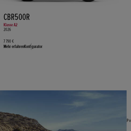
CBR500R
Klasse A2
2026
7 790 €
Mehr erfahren
Konfigurator
Po