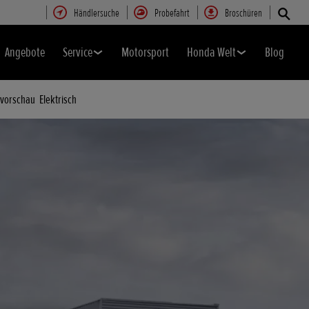
Händlersuche
Probefahrt
Broschüren
Angebote
Service
Motorsport
Honda Welt
Blog
lvorschau
Elektrisch