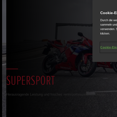
Cookie-E
Durch die we
sammeln und 
verwenden. S
klicken.
Cookie-Ein
SUPERSPORT
Herausragende Leistung und frisches rennsportinspiriertes Design.