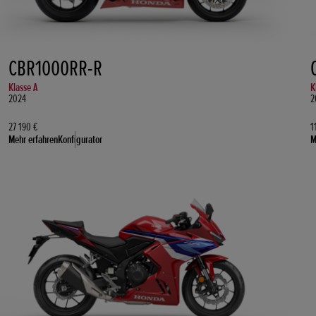
CBR1000RR-R
Klasse A
K
2024
2
27 190 €
1
Mehr erfahren
Konfigurator
M