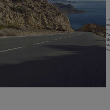
Ho
hö
Ko
Fa
üb
ei
Re