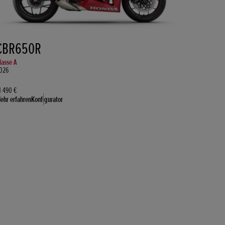
CBR650R
lasse A
026
1 490 €
ehr erfahren
Konfigurator