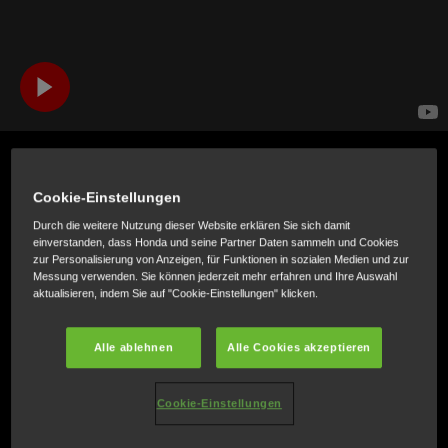
Hornet Concept: Herz und Seele
Cookie-Einstellungen
Durch die weitere Nutzung dieser Website erklären Sie sich damit
einverstanden, dass Honda und seine Partner Daten sammeln und Cookies
zur Personalisierung von Anzeigen, für Funktionen in sozialen Medien und zur
Messung verwenden. Sie können jederzeit mehr erfahren und Ihre Auswahl
aktualisieren, indem Sie auf "Cookie-Einstellungen" klicken.
Die CB750 Hornet ist so leistungsstark, wie es ihr markantes,
Alle ablehnen
Alle Cookies akzeptieren
aggressives Aussehen erwarten lässt! Angetrieben wird sie
von einem 755 cm³ Parallel-Twin mit 270°
Kurbelwellenversatz, der extra für die Hornet entwickelt
Cookie-Einstellungen
wurde - und eine Leistung von 92 PS (67,5 kW) bei 9.500