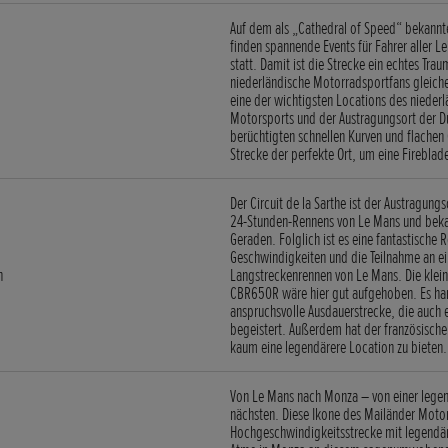
Auf dem als „Cathedral of Speed“ bekannte
finden spannende Events für Fahrer aller L
statt. Damit ist die Strecke ein echtes Trau
niederländische Motorradsportfans gleiche
eine der wichtigsten Locations des nieder
Motorsports und der Austragungsort der Du
berüchtigten schnellen Kurven und flachen 
Strecke der perfekte Ort, um eine Fireblade
Der Circuit de la Sarthe ist der Austragung
24-Stunden-Rennens von Le Mans und bekan
Geraden. Folglich ist es eine fantastische 
Geschwindigkeiten und die Teilnahme an ei
h
Langstreckenrennen von Le Mans. Die klein
CBR650R wäre hier gut aufgehoben. Es han
anspruchsvolle Ausdauerstrecke, die auch 
begeistert. Außerdem hat der französisch
kaum eine legendärere Location zu bieten.
Von Le Mans nach Monza – von einer legen
nächsten. Diese Ikone des Mailänder Motor
Hochgeschwindigkeitsstrecke mit legendär