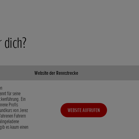
r dich?
Website der Rennstrecke
en
nnt für seine
ckenführung. Ein
hrene Profis
undkurs von Jerez
WEBSITE AUFRUFEN
fahrenen Fahrern
alingeladene
gib es kaum einen