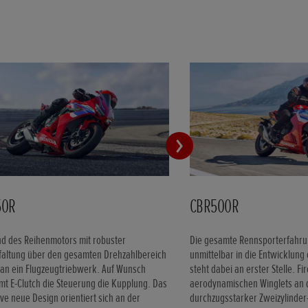
50R
CBR500R
d des Reihenmotors mit robuster
Die gesamte Rennsporterfahrun
faltung über den gesamten Drehzahlbereich
unmittelbar in die Entwicklung
 an ein Flugzeugtriebwerk. Auf Wunsch
steht dabei an erster Stelle. F
t E-Clutch die Steuerung die Kupplung. Das
aerodynamischen Winglets an d
ve neue Design orientiert sich an der
durchzugsstarker Zweizylinder