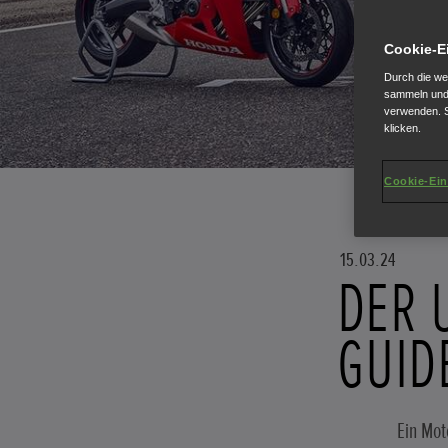
Cookie-E
Durch die we
sammeln und 
verwenden. S
klicken.
Cookie-Ein
15.03.24
DER 
GUID
Ein Mot