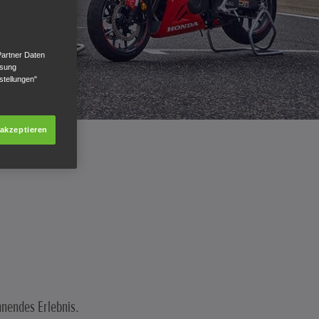
Partner Daten
ssung
stellungen"
 akzeptieren
nnendes Erlebnis.