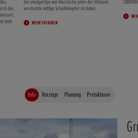
lles
der einzigartige wie klassische unter der Sitzbank
CBR1000R
urch das
versteckte mittige Schalldämpfer ist dabei.
rbessert,
MEH
me jede
MEHR ERFAHREN
Info
Vorzüge
Planung
Preisklasse
Gr