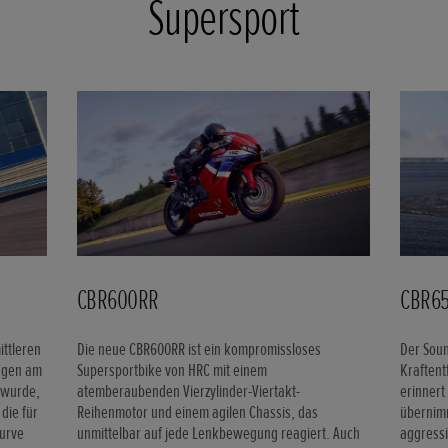
Supersport
CBR600RR
CBR6
ittleren
Die neue CBR600RR ist ein kompromissloses
Der Soun
ngen am
Supersportbike von HRC mit einem
Kraftent
 wurde,
atemberaubenden Vierzylinder-Viertakt-
erinnert
die für
Reihenmotor und einem agilen Chassis, das
übernimm
Kurve
unmittelbar auf jede Lenkbewegung reagiert. Auch
aggressi