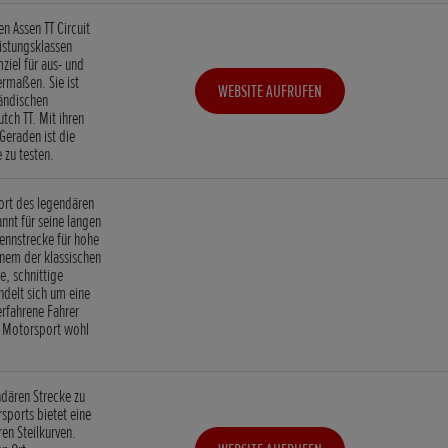
n Assen TT Circuit
eistungsklassen
mziel für aus- und
rmaßen. Sie ist
WEBSITE AUFRUFEN
ländischen
tch TT. Mit ihren
Geraden ist die
 zu testen.
sort des legendären
nt für seine langen
Rennstrecke für hohe
nem der klassischen
e, schnittige
delt sich um eine
erfahrene Fahrer
e Motorsport wohl
dären Strecke zu
sports bietet eine
en Steilkurven.