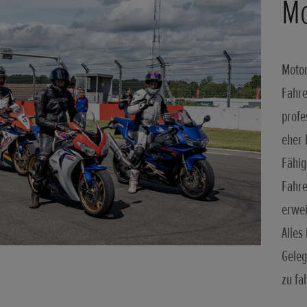
Mo
Motor
Fahre
profe
eher 
Fähig
Fahre
erwei
Alles
Geleg
zu fa