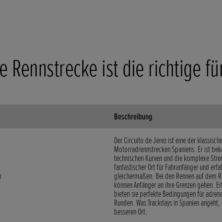
 Rennstrecke ist die richtige fü
Beschreibung
Der Circuito de Jerez ist eine der klassisch
Motorradrennstrecken Spaniens. Er ist beka
technischen Kurven und die komplexe Stre
fantastischer Ort für Fahranfänger und erfa
n
gleichermaßen. Bei den Rennen auf dem R
können Anfänger an ihre Grenzen gehen. Er
bieten sie perfekte Bedingungen für adren
Runden. Was Trackdays in Spanien angeht, 
besseren Ort.