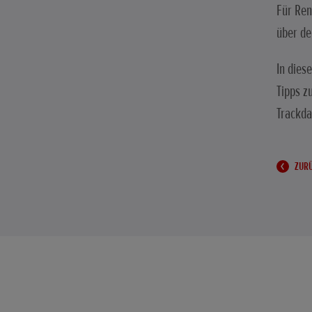
Für Ren
über de
In dies
Tipps z
Trackda
ZURÜ