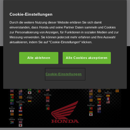
Saison, verzeichnet die Honda Racing Corporation (HRC)
den 100. Sieg seit der Einführung der MotoGP Klasse im
Cookie-Einstellungen
Jahr 2002.
Durch die weitere Nutzung dieser Website erklären Sie sich damit
einverstanden, dass Honda und seine Partner Daten sammeln und Cookies
zur Personalisierung von Anzeigen, für Funktionen in sozialen Medien und zur
16. Juni 2014
Messung verwenden. Sie können jederzeit mehr erfahren und Ihre Auswahl
aktualisieren, indem Sie auf "Cookie-Einstellungen" klicken.
Alle ablehnen
Alle Cookies akzeptieren
Cookie-Einstellungen