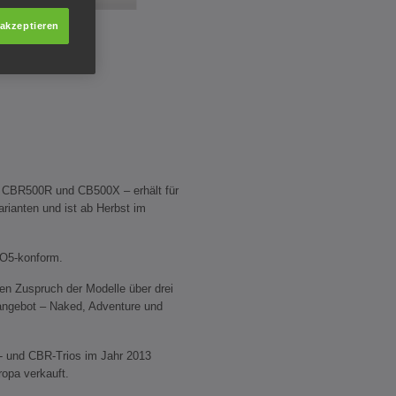
 akzeptieren
 CBR500R und CB500X – erhält für
rianten und ist ab Herbst im
RO5-konform.
en Zuspruch der Modelle über drei
angebot – Naked, Adventure und
- und CBR-Trios im Jahr 2013
opa verkauft.