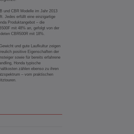
 CB und CBR Modelle im Jahr 2013
. Jedes erfüllt eine einzigartige
onda Produktangebot – die
CB500F mit 48% an, gefolgt von der
eideten CBR500R mit 18%.
ewicht und gute Laufkultur zeigen
rfreulich positive Eigenschaften der
teiger sowie für bereits erfahrene
andling, Honda typische
haltkosten zählen ebenso zu ihren
satzspektrum – vom praktischen
tztouren.