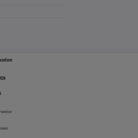
-konform
REN
s
inweise
inien