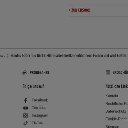
ZUR CB500X
ews
Hondas 500er Trio für A2-Führerscheinbesitzer erhält neue Farben und wird EURO5
PROBEFAHRT
BROSCHÜ
Folge uns auf
Nützliche Link
Kontakt
Facebook
Rechtliche H
YouTube
Datenschutz
Instagram
Cookie-Richtl
TikTok
Sitemap