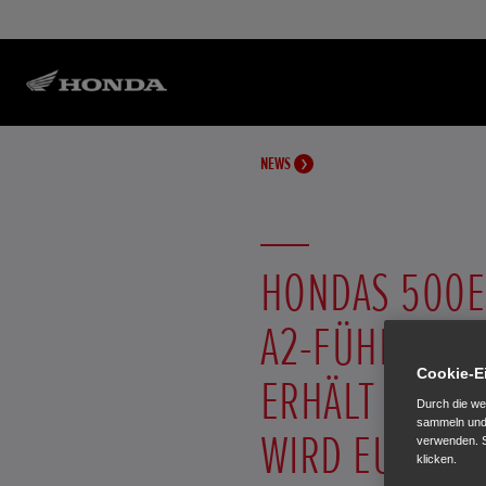
NEWS
HONDAS 500E
A2-FÜHRERSC
Cookie-E
ERHÄLT NEUE
Durch die we
sammeln und 
WIRD EURO5
verwenden. S
klicken.