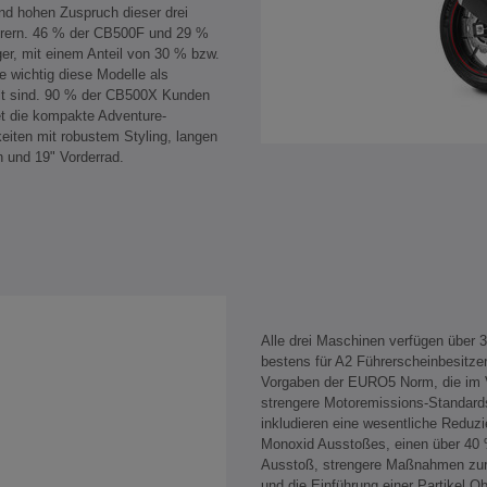
nd hohen Zuspruch dieser drei
ahrern. 46 % der CB500F und 29 %
er, mit einem Anteil von 30 % bzw.
e wichtig diese Modelle als
elt sind. 90 % der CB500X Kunden
et die kompakte Adventure-
eiten mit robustem Styling, langen
n und 19" Vorderrad.
Alle drei Maschinen verfügen über 
bestens für A2 Führerscheinbesitzer.
Vorgaben der EURO5 Norm, die im 
strengere Motoremissions-Standards
inkludieren eine wesentliche Reduz
Monoxid Ausstoßes, einen über 40 
Ausstoß, strengere Maßnahmen zu
und die Einführung einer Partikel O