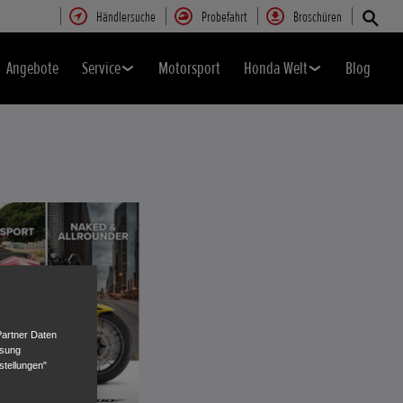
Händlersuche
Probefahrt
Broschüren
Angebote
Service
Motorsport
Honda Welt
Blog
Partner Daten
ssung
stellungen"