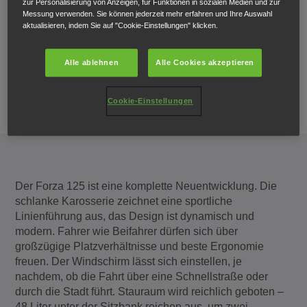
zur Personalisierung von Anzeigen, für Funktionen in sozialen Medien und zur
Messung verwenden. Sie können jederzeit mehr erfahren und Ihre Auswahl
aktualisieren, indem Sie auf "Cookie-Einstellungen" klicken.
Alle ablehnen
Alle Cookies akzeptieren
Cookie-Einstellungen
Der Forza 125 ist eine komplette Neuentwicklung. Die
schlanke Karosserie zeichnet eine sportliche
Linienführung aus, das Design ist dynamisch und
modern. Fahrer wie Beifahrer dürfen sich über
großzügige Platzverhältnisse und beste Ergonomie
freuen. Der Windschirm lässt sich einstellen, je
nachdem, ob die Fahrt über eine Schnellstraße oder
durch die Stadt führt. Stauraum wird reichlich geboten –
48 Liter unter der Sitzbank reichen aus, um zwei